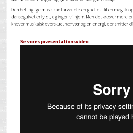
Den helt rigtige musik kan forvandle en god fest til en magisk
dansegulvet er fyldt, og ingen vil hjem. Men det kræver mere en
kræver musikalsk overskud, nærvær og en energi, der smitter dir
Se vores præsentationsvideo