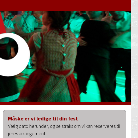
Måske er vi ledige til din fest
Vælg dato herunder, og se straks om vi kan reserveres til
jeres arrangement.