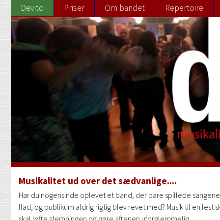
Devito
Priser
Om bandet
Repertoire
Musikalitet ud over det sædvanlige....
Har du nogensinde oplevet et band, der bare spillede sangene
flad, og publikum aldrig rigtig blev revet med? Musik til en fest
skal løfte stemningen og gøre aftenen uforglemmelig.