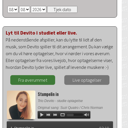
Lyt til Devito i studiet eller live.
På nedenstående afspiller, kan du lytte til lidt af den
musik, som Devito spiller til dit arrangement. Du kan vælge
om du vil høre optagelser, hvor vi nørder i vores øverum.
Eller optagelser fra vores livejob, hvor optagelserne viser,
hvordan Devito lyder live, spillet af levende musikere :-)
Fra øverummet
Live optagelser
Stumpelin in
Trio Devito - studie optagelse
Original sang: Suzi Quatro / Chris Norman