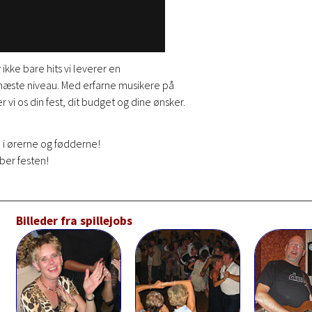
ikke bare hits vi leverer en
il næste niveau. Med erfarne musikere på
r vi os din fest, dit budget og dine ønsker.
e i ørerne og fødderne!
aber festen!
Billeder fra spillejobs