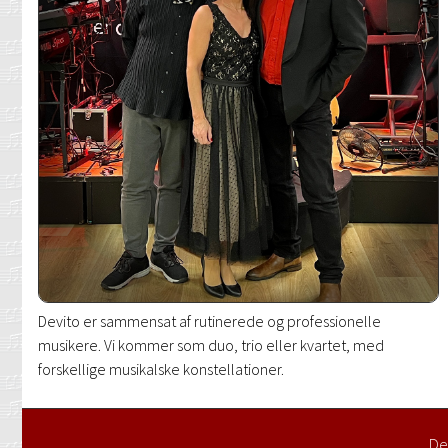
Devito er sammensat af rutinerede og professionelle
musikere. Vi kommer som duo, trio eller kvartet, med
forskellige musikalske konstellationer.
Dev