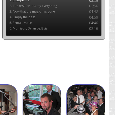
03:19
1. Stumpelin in
03:56
2. The first the last my everything
04:48
3. Now that the magic has gone
04:59
4. Simply the best
04:46
5. Female voice
03:16
6. Morrison, Dylan og Elvis