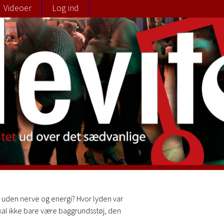
Videoer
Log ind
 uden nerve og energi? Hvor lyden var
 skal ikke bare være baggrundsstøj, den