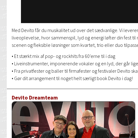
Med Devito får du musikalitet ud over det sædvanlige. Vi leverer 
liveoplevelse, hvor sammenspil, lyd og energi løfter din fest t
scenen og fleksible løsninger som kvartet, trio eller duo tilpasse
• Et stærkt mix af pop- og rockhits fra 60’erne til i dag
• Liveinstrumenter, imponerende vokaler og en lyd, der går lig
• Fra privatfester og baller til firmafester og festivaler Devito sk
• Gør dit arrangement til noget helt særligt book Devito i dag!
Devito Dreamteam