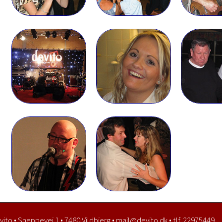
ito • Sneppevej 1 • 7480 Vildbjerg •
mail@devito.dk • tlf. 22975449