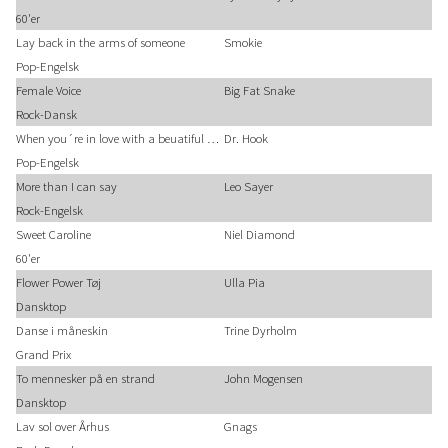
60'er
Lay back in the arms of someone
Smokie
Pop-Engelsk
Female Voice
Big Fat Snake
Rock-Dansk
When you´re in love with a beuatiful woman
Dr. Hook
Pop-Engelsk
More than I can say
Leo Sayer
Rock-Engelsk
Sweet Caroline
Niel Diamond
60'er
Flower Power Tøj
Ulla Pia
Dansktop
Danse i måneskin
Trine Dyrholm
Grand Prix
To mennesker på en strand
John Mogensen
Dansktop
Lav sol over Århus
Gnags