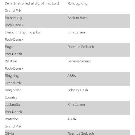
Der står et billed af dig på mit bord
Rollo og King
Grand Prix
En som dig
Back to Back
Rock-Dansk
Hvis din far gi´r dig lov
Kim Larsen
Rock-Dansk
Engel
Rasmus Seebach
Pop-Dansk
Billetten
Bamses Venner
Rock-Dansk
Ring ring
ABBA
Grand Prix
Ring of fier
Johnny Cash
Country
Jutlandia
Kim Larsen
Pop-Dansk
Waterloo
ABBA
Grand Prix
Olivia
Rasmus Seebach