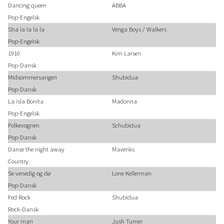
Dancing queen
ABBA
Pop-Engelsk
Sha la la la la
Venga Boys / Walkers
Pop-Engelsk
1910
Kim Larsen
Pop-Dansk
Midsommersangen
Shubidua
Pop-Dansk
La isla Bonita
Madonna
Pop-Engelsk
Folkevognen
Schubidua
Pop-Dansk
Danse the night away
Maveriks
Country
Se venedig og dø
Lone Kellerman
Pop-Dansk
Fed Rock
Shubidua
Rock-Dansk
Your man
Jush Turner