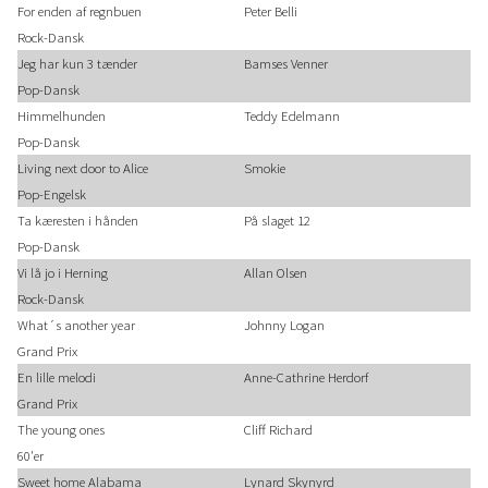
For enden af regnbuen
Peter Belli
Rock-Dansk
Jeg har kun 3 tænder
Bamses Venner
Pop-Dansk
Himmelhunden
Teddy Edelmann
Pop-Dansk
Living next door to Alice
Smokie
Pop-Engelsk
Ta kæresten i hånden
På slaget 12
Pop-Dansk
Vi lå jo i Herning
Allan Olsen
Rock-Dansk
What´s another year
Johnny Logan
Grand Prix
En lille melodi
Anne-Cathrine Herdorf
Grand Prix
The young ones
Cliff Richard
60'er
Sweet home Alabama
Lynard Skynyrd