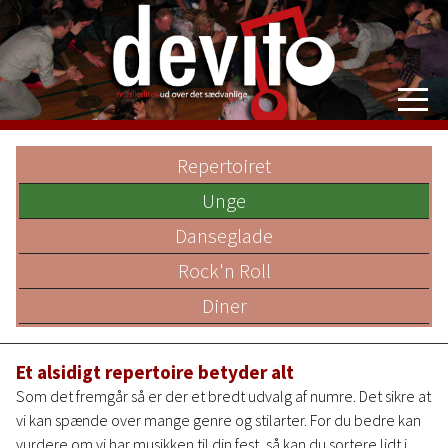
Devito
Repertoiret
Priser
Om bandet
Unge
Repertoire
Danseglade
Videoer
Rock'n Roll
Log ind
Diner
Et alsidigt repertoire betyder alt
Som det fremgår så er der et bredt udvalg af numre. Det sikre at
vi kan spænde over mange genre og stilarter. For du bedre kan
vurdere om vi har musikken til din fest, så kan du sortere lidt i