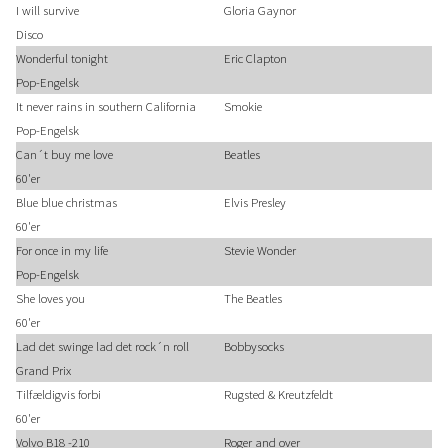
I will survive
Gloria Gaynor
Disco
Wonderful tonight
Eric Clapton
Pop-Engelsk
It never rains in southern California
Smokie
Pop-Engelsk
Can´t buy me love
Beatles
60'er
Blue blue christmas
Elvis Presley
60'er
For once in my life
Stevie Wonder
Pop-Engelsk
She loves you
The Beatles
60'er
Lad det swinge lad det rock´n roll
Bobbysocks
Grand Prix
Tilfældigvis forbi
Rugsted & Kreutzfeldt
60'er
Volvo B18 -210
Roger and over