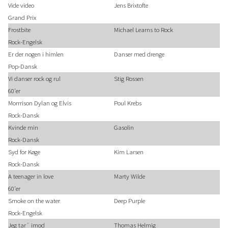
Vide video
Jens Brixtofte
Grand Prix
Frostbite
Michael Learns to Rock
Rock-Engelsk
Er der nogen i himlen
Danser med drenge
Pop-Dansk
Vi danser rock og rul
Stig Rossen
60'er
Morrrison Dylan og Elvis
Poul Krebs
Rock-Dansk
Kvinde min
Gasolin
Rock-Dansk
Syd for Køge
Kim Larsen
Rock-Dansk
A teenager in love
Marty Wilde
60'er
Smoke on the water
Deep Purple
Rock-Engelsk
Jeg tar´ imod
Thomas Helmig