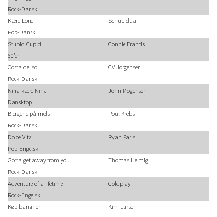
Rock-Dansk
Kære Lone
Schubidua
Pop-Dansk
Stupid Cupid
Connie Francis
60'er
Costa del sol
CV Jørgensen
Rock-Dansk
Nina kære Nina
John Mogensen
Dansktop
Bjergene på mols
Poul Krebs
Rock-Dansk
Dolce Vita
Ryan Paris
Pop-Engelsk
Gotta get away from you
Thomas Helmig
Rock-Dansk
Adventure of a lifetime
Coldplay
Rock-Engelsk
Køb bananer
Kim Larsen