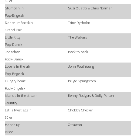
60'er
Stumblin in
Suzi Quatro & Chris Norman
Pop-Engelsk
Danse i måneskin
Trine Dyrholm
Grand Prix
Little Kitty
The Walkers
Pop-Dansk
Jonathan
Back to back
Rock-Dansk
Love is in the air
John Poul Young
Pop-Engelsk
Hungry heart
Bruge Springsteen
Rock-Engelsk
Islands in the stream
Kenny Rodgers & Dolly Parton
Country
Let´s twist again
Chobby Checker
60'er
Hands up
Ottawan
Disco