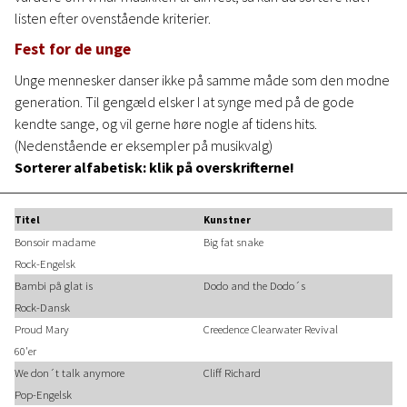
listen efter ovenstående kriterier.
Fest for de unge
Unge mennesker danser ikke på samme måde som den modne
generation. Til gengæld elsker I at synge med på de gode
kendte sange, og vil gerne høre nogle af tidens hits.
(Nedenstående er eksempler på musikvalg)
Sorterer alfabetisk: klik på overskrifterne!
Titel
Kunstner
Bonsoir madame
Big fat snake
Rock-Engelsk
Bambi på glat is
Dodo and the Dodo´s
Rock-Dansk
Proud Mary
Creedence Clearwater Revival
60'er
We don´t talk anymore
Cliff Richard
Pop-Engelsk