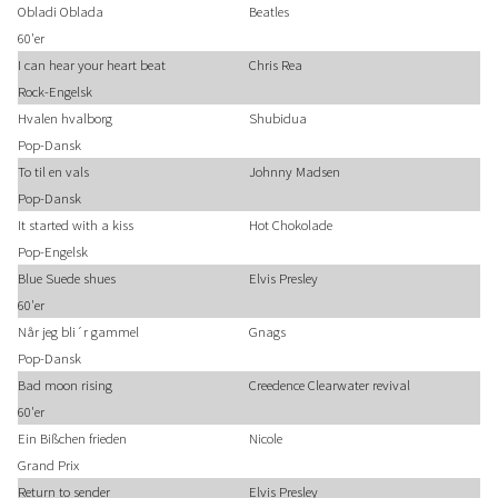
Obladi Oblada
Beatles
60'er
I can hear your heart beat
Chris Rea
Rock-Engelsk
Hvalen hvalborg
Shubidua
Pop-Dansk
To til en vals
Johnny Madsen
Pop-Dansk
It started with a kiss
Hot Chokolade
Pop-Engelsk
Blue Suede shues
Elvis Presley
60'er
Når jeg bli´r gammel
Gnags
Pop-Dansk
Bad moon rising
Creedence Clearwater revival
60'er
Ein Bißchen frieden
Nicole
Grand Prix
Return to sender
Elvis Presley