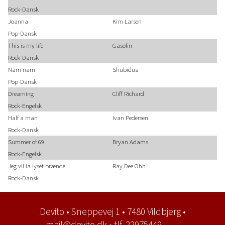
Rock-Dansk
Joanna
Kim Larsen
Pop-Dansk
This is my life
Gasolin
Rock-Dansk
Nam nam
Shubidua
Pop-Dansk
Dreaming
Cliff Richard
Rock-Engelsk
Half a man
Ivan Pedersen
Rock-Dansk
Summer of 69
Bryan Adams
Rock-Engelsk
Jeg vil la lyset brænde
Ray Dee Ohh
Rock-Dansk
Devito • Sneppevej 1 • 7480 Vildbjerg •
mail@devito.dk • tlf. 22975449