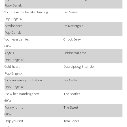
Rock-Dansk
You make me feel like dancing
Leo Sayer
Pop-Engelsk
Støvledance
De Nattergale
Pop-Dansk
You never can tell
Chuck Berry
60'er
Angels
Robbie Wiliams
Rock-Engelsk
Cold heart
Dua Lips og Elton John
Pop-Engelsk
You can leave your hat on
Joe Cocker
Rock-Engelsk
I saw her standing there
The Beatles
60'er
Funny funny
The Sweet
60'er
Help yourself
Tom Jones