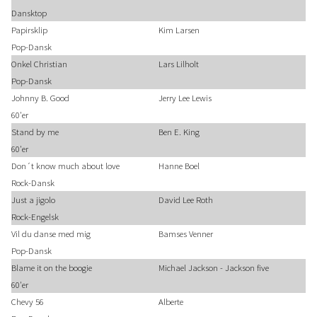
Dansktop
Papirsklip
Kim Larsen
Pop-Dansk
Onkel Christian
Lars Lilholt
Pop-Dansk
Johnny B. Good
Jerry Lee Lewis
60'er
Stand by me
Ben E. King
60'er
Don´t know much about love
Hanne Boel
Rock-Dansk
Just a jigolo
David Lee Roth
Rock-Engelsk
Vil du danse med mig
Bamses Venner
Pop-Dansk
Blame it on the boogie
Michael Jackson - Jackson five
60'er
Chevy 56
Alberte