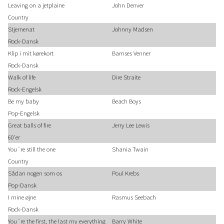
Leaving on a jetplaine
John Denver
Country
Stjernenat
Johnny Madsen
Rock-Dansk
Klip i mit kørekort
Bamses Venner
Rock-Dansk
Walk of life
Dire Straite
Rock-Engelsk
Be my baby
Beach Boys
Pop-Engelsk
Great balls of fire
Jerry Lee Lewis
60'er
You´re still the one
Shania Twain
Country
Sådan nogen som os
Poul Krebs
Pop-Dansk
I mine øjne
Rasmus Seebach
Rock-Dansk
You´re the first, the last my everything
Barry White