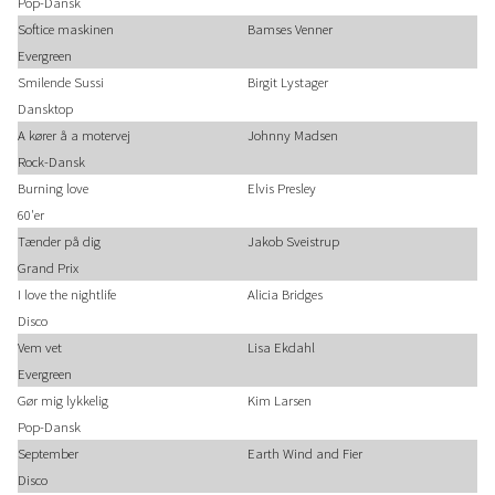
Pop-Dansk
Softice maskinen
Bamses Venner
Evergreen
Smilende Sussi
Birgit Lystager
Dansktop
A kører å a motervej
Johnny Madsen
Rock-Dansk
Burning love
Elvis Presley
60'er
Tænder på dig
Jakob Sveistrup
Grand Prix
I love the nightlife
Alicia Bridges
Disco
Vem vet
Lisa Ekdahl
Evergreen
Gør mig lykkelig
Kim Larsen
Pop-Dansk
September
Earth Wind and Fier
Disco