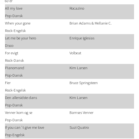
60'er
All my love
Rocazino
Pop-Dansk
When your gone
Brian Adams & Mellanie C.
Rock-Engelsk
Let me be your hero
Enrique Iglesias
Disco
For evigt
Volbeat
Rock-Dansk
Pianomand
Kim Larsen
Pop-Dansk
Fier
Bruce Springsteen
Rock-Engelsk
Den allersidste dans
Kim Larsen
Pop-Dansk
Venner kom og se
Bamses Venner
Pop-Dansk
If you can´t give me love
Suzi Quatro
Pop-Engelsk