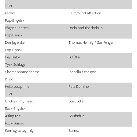
60'er
Perfect
Fairground attaction
Pop-Engelsk
Vågner i natten
Dodo and the dodo´s
Pop-Dansk
Den jeg elsker
Thomas Helmig / Søs Fenger
Pop-Dansk
Hey Baby
DJ Ötzi
Tysk Schlager
Shame shame shame
Izanella Scorupco
Disco
Hello Josephine
Fats Domino
60'er
Unchain my heart
Joe Cocker
Rock-Engelsk
Ærligt talt
Shubidua
Rock-Dansk
Kom og besøg mig
Bamse