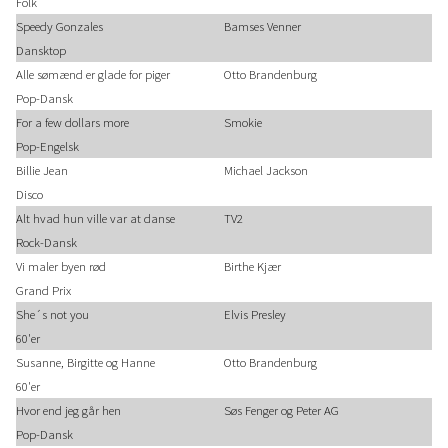
Folk
Speedy Gonzales
Bamses Venner
Dansktop
Alle sømænd er glade for piger
Otto Brandenburg
Pop-Dansk
For a few dollars more
Smokie
Pop-Engelsk
Billie Jean
Michael Jackson
Disco
Alt hvad hun ville var at danse
TV2
Rock-Dansk
Vi maler byen rød
Birthe Kjær
Grand Prix
She´s not you
Elvis Presley
60'er
Susanne, Birgitte og Hanne
Otto Brandenburg
60'er
Hvor end jeg går hen
Søs Fenger og Peter AG
Pop-Dansk