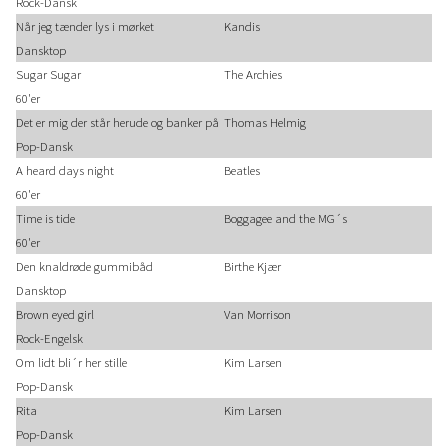
Rock-Dansk
Når jeg tænder lys i mørket
Kandis
Dansktop
Sugar Sugar
The Archies
60'er
Det er mig der står herude og banker på
Thomas Helmig
Pop-Dansk
A heard days night
Beatles
60'er
Time is tide
Boggagee and the MG´s
60'er
Den knaldrøde gummibåd
Birthe Kjær
Dansktop
Brown eyed girl
Van Morrison
Rock-Engelsk
Om lidt bli´r her stille
Kim Larsen
Pop-Dansk
Rita
Kim Larsen
Pop-Dansk