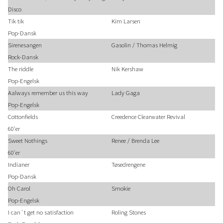
Disco
Tik tik
Kim Larsen
Pop-Dansk
Sirenesangen
Gasolin / Thomas Helmig
Rock-Dansk
The riddle
Nik Kershaw
Pop-Engelsk
Aalways remember us this way
Lady Gaga
Pop-Engelsk
Cottonfields
Creedence Clearwater Revival
60'er
Sweet Nothings
Renee / Brenda Lee
60'er
Indianer
Tøsedrengene
Pop-Dansk
Oh Carol
Smokie
Pop-Engelsk
I can´t get no satisfaction
Roling Stones