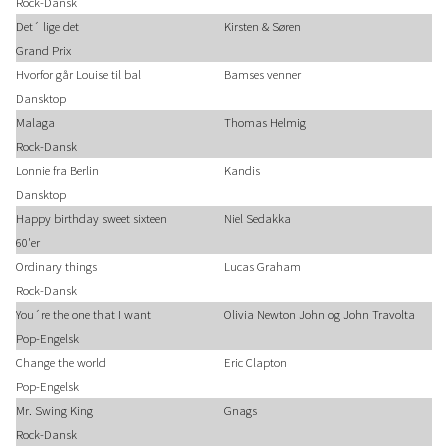
Rock-Dansk
Det´ lige det
Kirsten & Søren
Grand Prix
Hvorfor går Louise til bal
Bamses venner
Dansktop
Malaga
Thomas Helmig
Rock-Dansk
Lonnie fra Berlin
Kandis
Dansktop
Happy birthday sweet sixteen
Niel Sedakka
60'er
Ordinary things
Lucas Graham
Rock-Dansk
You´re the one that I want
Olivia Newton John og John Travolta
Pop-Engelsk
Change the world
Eric Clapton
Pop-Engelsk
Mr. Swing King
Gnags
Rock-Dansk