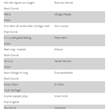
Når det regner om dagen
Bamses Venner
Rock-Dansk
YMCA
Village People
Disco
Vi er dem de andre ikke må lege med
Kim Larsen
Pop-Dansk
It´s a reel good feeling
Peter Kent
Disco
Mød mig i mørket
Malurt
Rock-Dansk
Ye si ca
Secret Service
Disco
Kom tilbage til mig
Danseorkestret
Rock-Dansk
Einen Stern
DJ Ötzi
Tysk Schlager
Games people play
Inner circle
Pop-Engelsk
Na na na
Contrazt