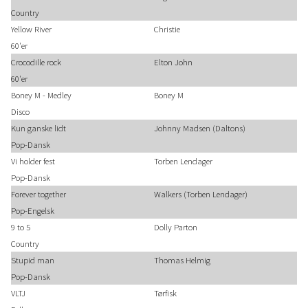
Country
Yellow River
Christie
60'er
Crocodille rock
Elton John
60'er
Boney M - Medley
Boney M
Disco
Kun ganske lidt
Johnny Madsen (Daltons)
Pop-Dansk
Vi holder fest
Torben Lendager
Pop-Dansk
Forever together
Walkers (Torben Lendager)
Pop-Engelsk
9 to 5
Dolly Parton
Country
Stupid man
Thomas Helmig
Pop-Dansk
VLTJ
Tørfisk