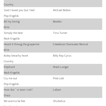
Country
Said I loved you but I lied
Michael Bolton
Pop-Engelsk
All my loving
Beatles
60'er
Simply the best
Tina Turner
Rock-Engelsk
Heard it throug the grapevine
Creedence Clearwater Revival
60'er
Ackey breachy heart
Billy Ray Cyrus
Country
Elephant
Mads Langer
Rock-Engelsk
Cry me out
Pixie Lott
Pop-Engelsk
Hvor ska´ vi sove i nat?
Laban
Disco
We wanna be free
Shubidua