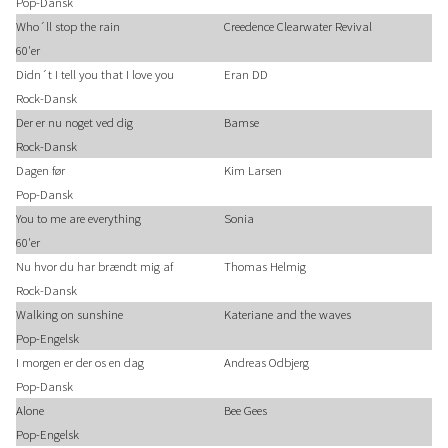
Pop-Dansk
Who´ll stop the rain
Creedence Clearwater Revival
60'er
Didn´t I tell you that I love you
Eran DD
Rock-Dansk
Der er nu noget ved dig
Bamse
Rock-Dansk
Dagen før
Kim Larsen
Pop-Dansk
You to me are everything
Sonia
60'er
Nu hvor du har brændt mig af
Thomas Helmig
Rock-Dansk
Walking on sunshine
Kateriane and the waves
Pop-Engelsk
I morgen er der os en dag
Andreas Odbjerg
Pop-Dansk
Alone
Bee Gees
Pop-Engelsk