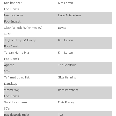
Køb bananer
Kim Larsen
Pop-Dansk
Need you now
Lady Antebellum
Pop-Engelsk
Clock´a Rock (60´er medley)
Devito
60'er
Jeg bor til leje på Haveje
Kim Larsen
Pop-Dansk
Tarzan Mama Mia
Kim Larsen
Pop-Dansk
Apache
The Shadows
60'er
Ta´ med ud og fisk
Gitte Henning
Dansktop
Vimmersvej
Bamses Venner
Pop-Dansk
Good luck charm
Elvis Presley
60'er
Bag duggede ruder
TV2