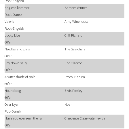
Rock-Engelsk
Englene kommer
Bamses Venner
Rock-Dansk
Valerie
Amy Winehouse
Rock-Engelsk
Lucky Lips
Cliff Richard
60'er
Needles and pins
The Searchers
60'er
Lay down sally
Eric Clapton
60'er
A witer shade of pale
Procol Harum
60'er
Hound dog
Elvis Presley
60'er
Over byen
Noah
Pop-Dansk
Have you ever seen the rain
Creedence Clearwater revival
60'er