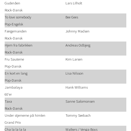
Gudenåen
Lars Lilholt
Rock-Dansk
To love somebody
Bee Gees
Pop-Engelsk
Færgemanden
Johnny Madsen
Rock-Dansk
Hjem fra fabrikken
Andreas Odbjerg
Rock-Dansk
Fru Sauterne
Kim Larsen
Pop-Dansk
En kort en lang
Lisa Nilsson
Pop-Dansk
Jambalaya
Hank Williams
60'er
Taxa
Sanne Salomonsen
Rock-Dansk
Under stjernerne på himlen
Tommy Seebach
Grand Prix
Cha la la la la
Walkers / Venga Boys