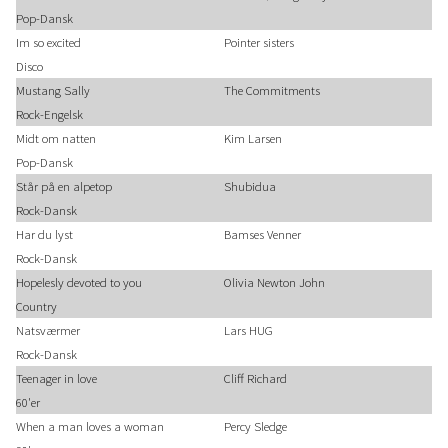
Pop-Dansk
Im so excited
Pointer sisters
Disco
Mustang Sally
The Commitments
Rock-Engelsk
Midt om natten
Kim Larsen
Pop-Dansk
Står på en alpetop
Shubidua
Rock-Dansk
Har du lyst
Bamses Venner
Rock-Dansk
Hopelesly devoted to you
Olivia Newton John
Country
Natsværmer
Lars HUG
Rock-Dansk
Teenager in love
Cliff Richard
60'er
When a man loves a woman
Percy Sledge