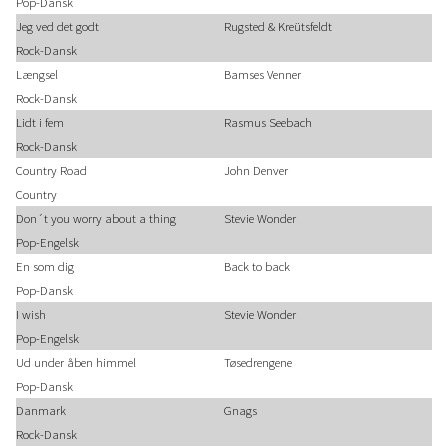
Pop-Dansk
Jeg ved det godt
Rugsted & Kreütsfeldt
Rock-Dansk
Længsel
Bamses Venner
Rock-Dansk
Lidt i fem
Rasmus Seebach
Rock-Dansk
Country Road
John Denver
Country
Don´t you worry about a thing
Stevie Wonder
Pop-Engelsk
En som dig
Back to back
Pop-Dansk
I wish
Stevie Wonder
Pop-Engelsk
Ud under åben himmel
Tøsedrengene
Pop-Dansk
Danmark
Gnags
Rock-Dansk