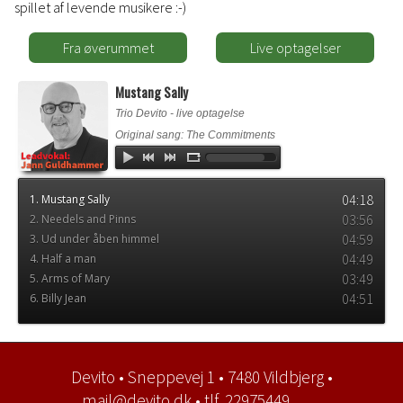
spillet af levende musikere :-)
Fra øverummet
Live optagelser
Mustang Sally
Trio Devito - live optagelse
Original sang: The Commitments
04:18
1. Mustang Sally
03:56
2. Needels and Pinns
04:59
3. Ud under åben himmel
04:49
4. Half a man
03:49
5. Arms of Mary
04:51
6. Billy Jean
Devito • Sneppevej 1 • 7480 Vildbjerg •
mail@devito.dk • tlf. 22975449