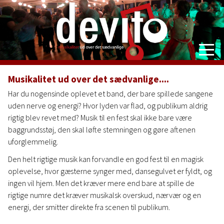
Devito
Musikalitet ud over det sædvanlige....
Priser
Har du nogensinde oplevet et band, der bare spillede sangene
Om bandet
uden nerve og energi? Hvor lyden var flad, og publikum aldrig
Repertoire
rigtig blev revet med? Musik til en fest skal ikke bare være
Videoer
baggrundsstøj, den skal løfte stemningen og gøre aftenen
Log ind
uforglemmelig.
Den helt rigtige musik kan forvandle en god fest til en magisk
oplevelse, hvor gæsterne synger med, dansegulvet er fyldt, og
ingen vil hjem. Men det kræver mere end bare at spille de
rigtige numre det kræver musikalsk overskud, nærvær og en
energi, der smitter direkte fra scenen til publikum.