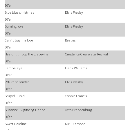
60'er
Blue blue christmas
Elvis Presley
60'er
Burning love
Elvis Presley
60'er
Can´t buy me love
Beatles
60'er
Heard it throug the grapevine
Creedence Clearwater Revival
60'er
Jambalaya
Hank Williams
60'er
Return to sender
Elvis Presley
60'er
Stupid Cupid
Connie Francis
60'er
Susanne, Birgitte og Hanne
Otto Brandenburg
60'er
Sweet Caroline
Niel Diamond