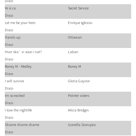
Disco
Ye si ca
Secret Service
Disco
Let me be your hero
Enrique Iglesias
Disco
Hands up
Ottawan
Disco
Hvor ska´ vi sove i nat?
Laban
Disco
Boney M - Medley
Boney M
Disco
I will survive
Gloria Gaynor
Disco
Im so excited
Pointer sisters
Disco
I love the nightlife
Alicia Bridges
Disco
Shame shame shame
Izanella Scorupco
Disco