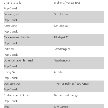
Cha la la la la
Walkers / Venga Boys
Pop-Dansk
Folkevognen
Schubidua
Pop-Dansk
Kære Lone
Schubidua
Pop-Dansk
Ta kæresten i hånden
På slaget 12
Pop-Dansk
Indianer
Tøsedrengene
Pop-Dansk
Ud under åben himmel
Tøsedrengene
Pop-Dansk
Chevy 56
Alberte
Pop-Dansk
Den jeg elsker
Thomas Helmig / Søs Fenger
Pop-Dansk
Er der nogen i himlen
Danser med drenge
Pop-Dansk
1910
Kim Larsen