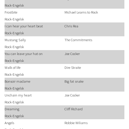
Rock-Engelsk
Frostbite
Michael Learns to Rock
Rock-Engelsk
I can hear your heart beat
Chris Rea
Rock-Engelsk
Mustang Sally
The Commitments
Rock-Engelsk
You can leave your hat on
Joe Cocker
Rock-Engelsk
Walk of life
Dire Straite
Rock-Engelsk
Bonsoir madame
Big fat snake
Rock-Engelsk
Unchain my heart
Joe Cocker
Rock-Engelsk
Dreaming
Cliff Richard
Rock-Engelsk
Angels
Robbie Wiliams