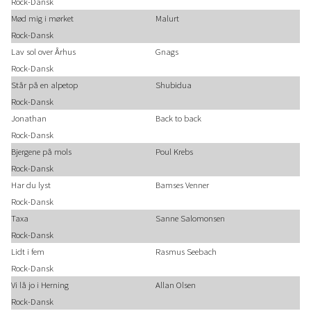
Rock-Dansk
Mød mig i mørket
Malurt
Rock-Dansk
Lav sol over Århus
Gnags
Rock-Dansk
Står på en alpetop
Shubidua
Rock-Dansk
Jonathan
Back to back
Rock-Dansk
Bjergene på mols
Poul Krebs
Rock-Dansk
Har du lyst
Bamses Venner
Rock-Dansk
Taxa
Sanne Salomonsen
Rock-Dansk
Lidt i fem
Rasmus Seebach
Rock-Dansk
Vi lå jo i Herning
Allan Olsen
Rock-Dansk