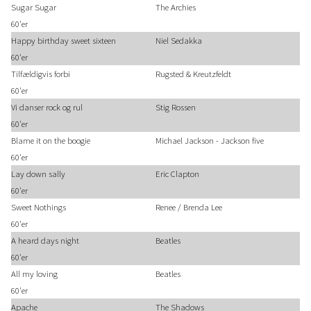
Sugar Sugar
The Archies
60'er
Happy birthday sweet sixteen
Niel Sedakka
60'er
Tilfældigvis forbi
Rugsted & Kreutzfeldt
60'er
Vi danser rock og rul
Stig Rossen
60'er
Blame it on the boogie
Michael Jackson - Jackson five
60'er
Lay down sally
Eric Clapton
60'er
Sweet Nothings
Renee / Brenda Lee
60'er
A heard days night
Beatles
60'er
All my loving
Beatles
60'er
Apache
The Shadows