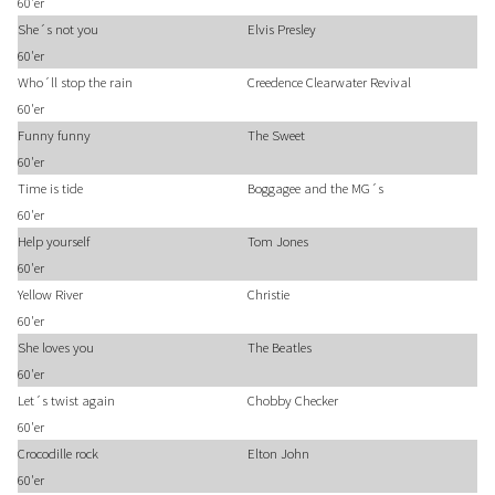
60'er
She´s not you
Elvis Presley
60'er
Who´ll stop the rain
Creedence Clearwater Revival
60'er
Funny funny
The Sweet
60'er
Time is tide
Boggagee and the MG´s
60'er
Help yourself
Tom Jones
60'er
Yellow River
Christie
60'er
She loves you
The Beatles
60'er
Let´s twist again
Chobby Checker
60'er
Crocodille rock
Elton John
60'er