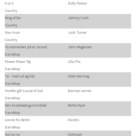
9 to 5
Dolly Parton
Country
Ring of fier
Johnny Cash
Country
Your man
Jush Turner
Country
To mennesker på en strand
John Mogensen
Dansktop
Flower Power Tøj
Ulla Pia
Dansktop
Ta´ med ud og fisk
Gitte Henning
Dansktop
Hvorfor går Louise til bal
Bamses venner
Dansktop
Den knaldrøde gummibåd
Birthe Kjær
Dansktop
Lonnie fra Berlin
Kandis
Dansktop
Na na na
Contrazt