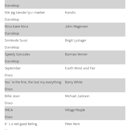
Dansktop
Når jeg tænder lys i mørket
Kandis
Dansktop
Nina kære Nina
John Mogensen
Dansktop
Smilende Sussi
Birgit Lystager
Dansktop
Speedy Gonzales
Bamses Venner
Dansktop
September
Earth Wind and Fier
Disco
You´re the first, the last my everything
Barry White
Disco
Billie Jean
Michael Jackson
Disco
YMCA
Village People
Disco
It´s a reel good feeling
Peter Kent