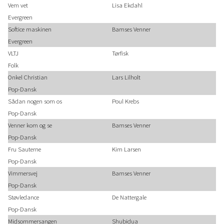
Vem vet
Lisa Ekdahl
Evergreen
Softice maskinen
Bamses Venner
Evergreen
VLTJ
Tørfisk
Folk
Onkel Christian
Lars Lilholt
Pop-Dansk
Sådan nogen som os
Poul Krebs
Pop-Dansk
Venner kom og se
Bamses Venner
Pop-Dansk
Fru Sauterne
Kim Larsen
Pop-Dansk
Vimmersvej
Bamses Venner
Pop-Dansk
Støvledance
De Nattergale
Pop-Dansk
Midsommersangen
Shubidua