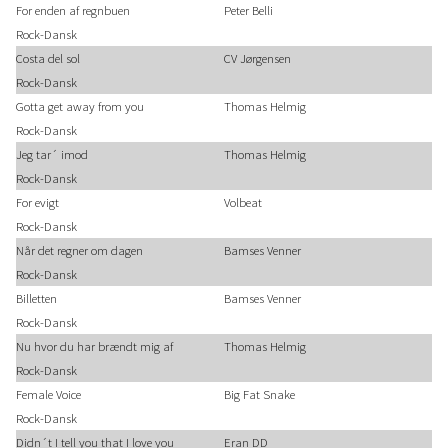
For enden af regnbuen
Peter Belli
Rock-Dansk
Costa del sol
CV Jørgensen
Rock-Dansk
Gotta get away from you
Thomas Helmig
Rock-Dansk
Jeg tar´ imod
Thomas Helmig
Rock-Dansk
For evigt
Volbeat
Rock-Dansk
Når det regner om dagen
Bamses Venner
Rock-Dansk
Billetten
Bamses Venner
Rock-Dansk
Nu hvor du har brændt mig af
Thomas Helmig
Rock-Dansk
Female Voice
Big Fat Snake
Rock-Dansk
Didn´t I tell you that I love you
Eran DD