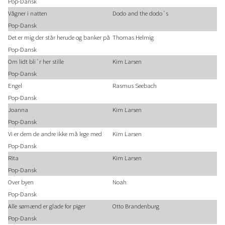
Pop-Dansk
Vågner i natten
Dodo and the dodo´s
Pop-Dansk
Det er mig der står herude og banker på
Thomas Helmig
Pop-Dansk
Om lidt bli´r her stille
Kim Larsen
Pop-Dansk
Engel
Rasmus Seebach
Pop-Dansk
Joanna
Kim Larsen
Pop-Dansk
Vi er dem de andre ikke må lege med
Kim Larsen
Pop-Dansk
Rita
Kim Larsen
Pop-Dansk
Over byen
Noah
Pop-Dansk
Alle sømænd er glade for piger
Otto Brandenburg
Pop-Dansk