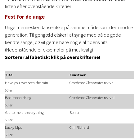
listen efter ovenstående kriterier.
Fest for de unge
Unge mennesker danser ikke på samme måde som den modne
generation. Til gengæld elsker I at synge med på de gode
kendte sange, og vil gerne høre nogle af tidens hits.
(Nedenstående er eksempler på musikvalg)
Sorterer alfabetisk: klik på overskrifterne!
Titel
Kunstner
Have you ever seen the rain
Creedence Clearwater revival
60'er
Bad moon rising
Creedence Clearwater revival
60'er
You to me are everything
Sonia
60'er
Lucky Lips
Cliff Richard
60'er