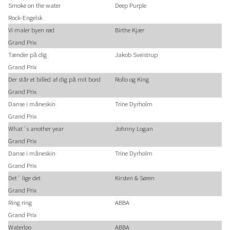
Smoke on the water
Deep Purple
Rock-Engelsk
Vi maler byen rød
Birthe Kjær
Grand Prix
Tænder på dig
Jakob Sveistrup
Grand Prix
Der står et billed af dig på mit bord
Rollo og King
Grand Prix
Danse i måneskin
Trine Dyrholm
Grand Prix
What´s another year
Johnny Logan
Grand Prix
Danse i måneskin
Trine Dyrholm
Grand Prix
Det´ lige det
Kirsten & Søren
Grand Prix
Ring ring
ABBA
Grand Prix
Waterloo
ABBA