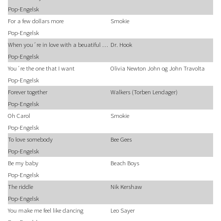
Pop-Engelsk
For a few dollars more
Smokie
Pop-Engelsk
When you´re in love with a beuatiful woman
Dr. Hook
Pop-Engelsk
You´re the one that I want
Olivia Newton John og John Travolta
Pop-Engelsk
Forever together
Walkers (Torben Lendager)
Pop-Engelsk
Oh Carol
Smokie
Pop-Engelsk
To love somebody
Bee Gees
Pop-Engelsk
Be my baby
Beach Boys
Pop-Engelsk
The riddle
Nik Kershaw
Pop-Engelsk
You make me feel like dancing
Leo Sayer