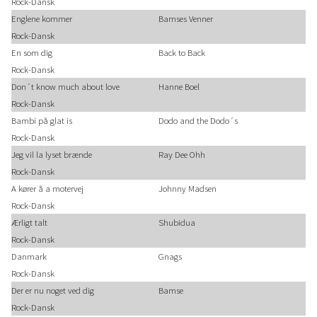
Rock-Dansk
Englene kommer
Bamses Venner
Rock-Dansk
En som dig
Back to Back
Rock-Dansk
Don´t know much about love
Hanne Boel
Rock-Dansk
Bambi på glat is
Dodo and the Dodo´s
Rock-Dansk
Jeg vil la lyset brænde
Ray Dee Ohh
Rock-Dansk
A kører å a motervej
Johnny Madsen
Rock-Dansk
Ærligt talt
Shubidua
Rock-Dansk
Danmark
Gnags
Rock-Dansk
Der er nu noget ved dig
Bamse
Rock-Dansk