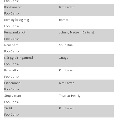
Pop-Dansk
Køb bananer
Kim Larsen
Pop-Dansk
Kom og besøg mig
Bamse
Pop-Dansk
Kun ganske lidt
Johnny Madsen (Daltons)
Pop-Dansk
Nam nam
Shubidua
Pop-Dansk
Når jeg bli´r gammel
Gnags
Pop-Dansk
Papirsklip
Kim Larsen
Pop-Dansk
Pianomand
Kim Larsen
Pop-Dansk
Stupid man
Thomas Helmig
Pop-Dansk
Tik tik
Kim Larsen
Pop-Dansk