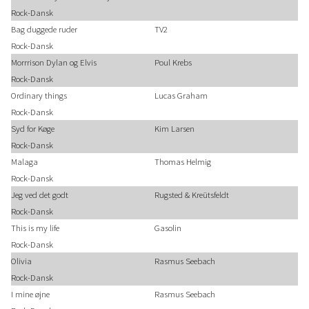
Rock-Dansk
Bag duggede ruder
TV2
Rock-Dansk
Morrrison Dylan og Elvis
Poul Krebs
Rock-Dansk
Ordinary things
Lucas Graham
Rock-Dansk
Syd for Køge
Kim Larsen
Rock-Dansk
Malaga
Thomas Helmig
Rock-Dansk
Jeg ved det godt
Rugsted & Kreütsfeldt
Rock-Dansk
This is my life
Gasolin
Rock-Dansk
Olivia
Rasmus Seebach
Rock-Dansk
I mine øjne
Rasmus Seebach