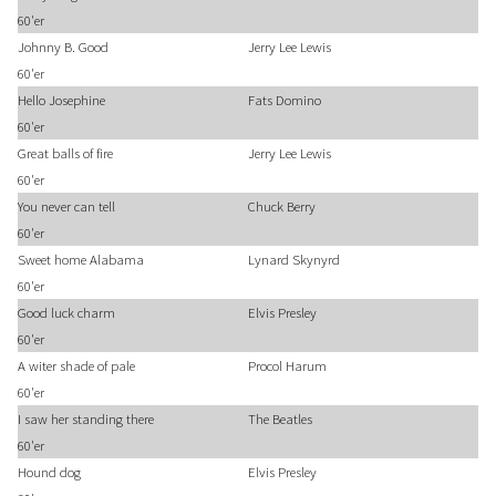
60'er
Johnny B. Good
Jerry Lee Lewis
60'er
Hello Josephine
Fats Domino
60'er
Great balls of fire
Jerry Lee Lewis
60'er
You never can tell
Chuck Berry
60'er
Sweet home Alabama
Lynard Skynyrd
60'er
Good luck charm
Elvis Presley
60'er
A witer shade of pale
Procol Harum
60'er
I saw her standing there
The Beatles
60'er
Hound dog
Elvis Presley