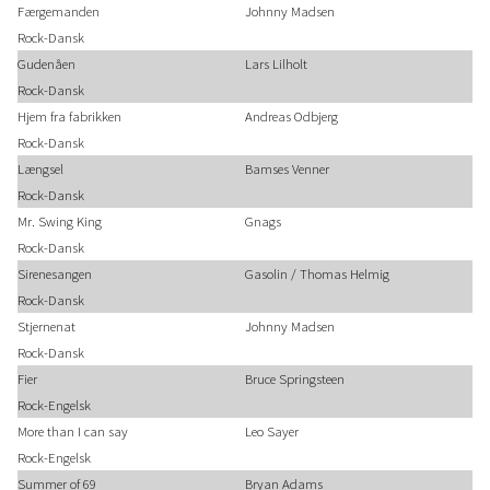
Færgemanden
Johnny Madsen
Rock-Dansk
Gudenåen
Lars Lilholt
Rock-Dansk
Hjem fra fabrikken
Andreas Odbjerg
Rock-Dansk
Længsel
Bamses Venner
Rock-Dansk
Mr. Swing King
Gnags
Rock-Dansk
Sirenesangen
Gasolin / Thomas Helmig
Rock-Dansk
Stjernenat
Johnny Madsen
Rock-Dansk
Fier
Bruce Springsteen
Rock-Engelsk
More than I can say
Leo Sayer
Rock-Engelsk
Summer of 69
Bryan Adams