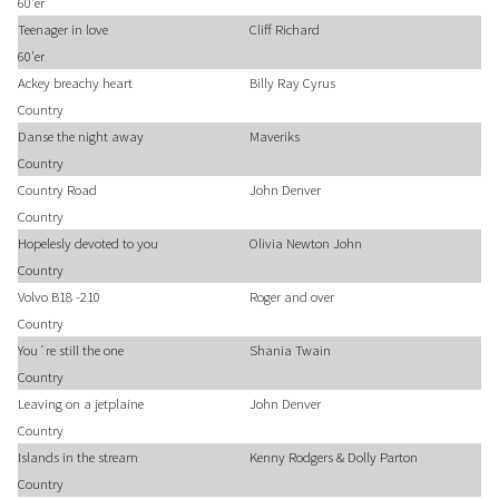
60'er
Teenager in love
Cliff Richard
60'er
Ackey breachy heart
Billy Ray Cyrus
Country
Danse the night away
Maveriks
Country
Country Road
John Denver
Country
Hopelesly devoted to you
Olivia Newton John
Country
Volvo B18 -210
Roger and over
Country
You´re still the one
Shania Twain
Country
Leaving on a jetplaine
John Denver
Country
Islands in the stream
Kenny Rodgers & Dolly Parton
Country