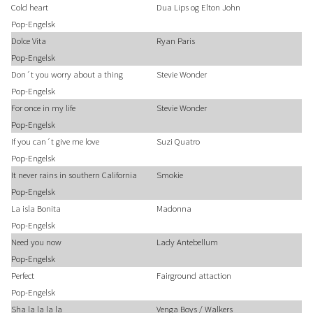
Cold heart
Dua Lips og Elton John
Pop-Engelsk
Dolce Vita
Ryan Paris
Pop-Engelsk
Don´t you worry about a thing
Stevie Wonder
Pop-Engelsk
For once in my life
Stevie Wonder
Pop-Engelsk
If you can´t give me love
Suzi Quatro
Pop-Engelsk
It never rains in southern California
Smokie
Pop-Engelsk
La isla Bonita
Madonna
Pop-Engelsk
Need you now
Lady Antebellum
Pop-Engelsk
Perfect
Fairground attaction
Pop-Engelsk
Sha la la la la
Venga Boys / Walkers