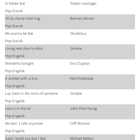
Vi holder fest
Torben Lendager
Pop-Dansk
Vil du danse med mig
Bamses Venner
Pop-Dansk
We wanna be free
Shubidua
Pop-Dansk
Living next door to Alice
Smokie
Pop-Engelsk
Wonderful tonight
Eric Clapton
Pop-Engelsk
It started with a kiss
Hot Chokolade
Pop-Engelsk
Lay back in the arms of someone
Smokie
Pop-Engelsk
Love is in the air
John Poul Young
Pop-Engelsk
We don´t talk anymore
Cliff Richard
Pop-Engelsk
Said I loved you but I lied
Michael Bolton