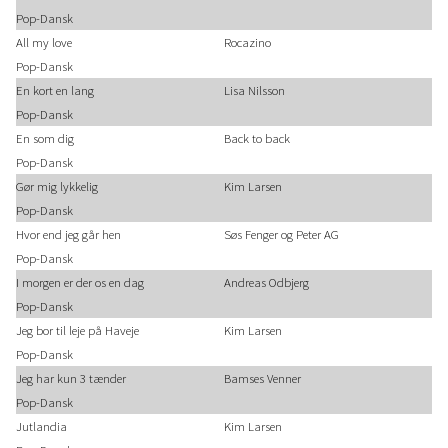
Pop-Dansk
All my love
Rocazino
Pop-Dansk
En kort en lang
Lisa Nilsson
Pop-Dansk
En som dig
Back to back
Pop-Dansk
Gør mig lykkelig
Kim Larsen
Pop-Dansk
Hvor end jeg går hen
Søs Fenger og Peter AG
Pop-Dansk
I morgen er der os en dag
Andreas Odbjerg
Pop-Dansk
Jeg bor til leje på Haveje
Kim Larsen
Pop-Dansk
Jeg har kun 3 tænder
Bamses Venner
Pop-Dansk
Jutlandia
Kim Larsen