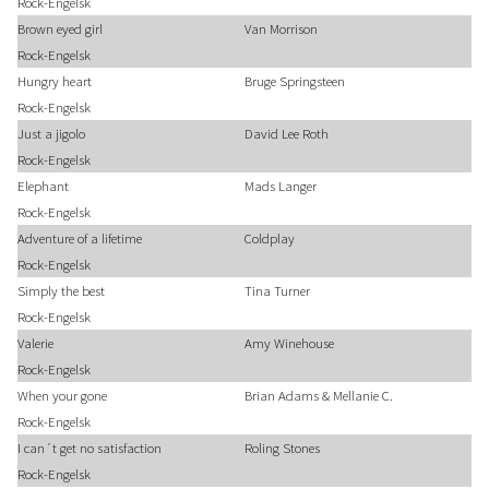
Rock-Engelsk
Brown eyed girl
Van Morrison
Rock-Engelsk
Hungry heart
Bruge Springsteen
Rock-Engelsk
Just a jigolo
David Lee Roth
Rock-Engelsk
Elephant
Mads Langer
Rock-Engelsk
Adventure of a lifetime
Coldplay
Rock-Engelsk
Simply the best
Tina Turner
Rock-Engelsk
Valerie
Amy Winehouse
Rock-Engelsk
When your gone
Brian Adams & Mellanie C.
Rock-Engelsk
I can´t get no satisfaction
Roling Stones
Rock-Engelsk