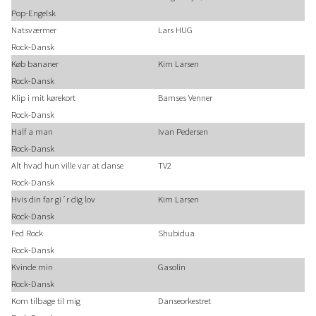
Pop-Engelsk
Natsværmer
Lars HUG
Rock-Dansk
Køb bananer
Kim Larsen
Rock-Dansk
Klip i mit kørekort
Bamses Venner
Rock-Dansk
Half a man
Ivan Pedersen
Rock-Dansk
Alt hvad hun ville var at danse
TV2
Rock-Dansk
Hvis din far gi´r dig lov
Kim Larsen
Rock-Dansk
Fed Rock
Shubidua
Rock-Dansk
Kvinde min
Gasolin
Rock-Dansk
Kom tilbage til mig
Danseorkestret