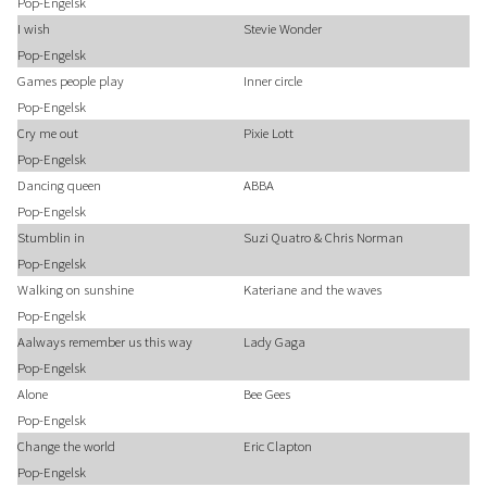
Pop-Engelsk
I wish
Stevie Wonder
Pop-Engelsk
Games people play
Inner circle
Pop-Engelsk
Cry me out
Pixie Lott
Pop-Engelsk
Dancing queen
ABBA
Pop-Engelsk
Stumblin in
Suzi Quatro & Chris Norman
Pop-Engelsk
Walking on sunshine
Kateriane and the waves
Pop-Engelsk
Aalways remember us this way
Lady Gaga
Pop-Engelsk
Alone
Bee Gees
Pop-Engelsk
Change the world
Eric Clapton
Pop-Engelsk