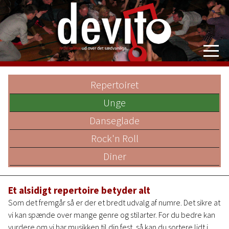
Devito
Repertoiret
Priser
Om bandet
Unge
Repertoire
Danseglade
Videoer
Rock'n Roll
Log ind
Diner
Et alsidigt repertoire betyder alt
Som det fremgår så er der et bredt udvalg af numre. Det sikre at
vi kan spænde over mange genre og stilarter. For du bedre kan
vurdere om vi har musikken til din fest, så kan du sortere lidt i