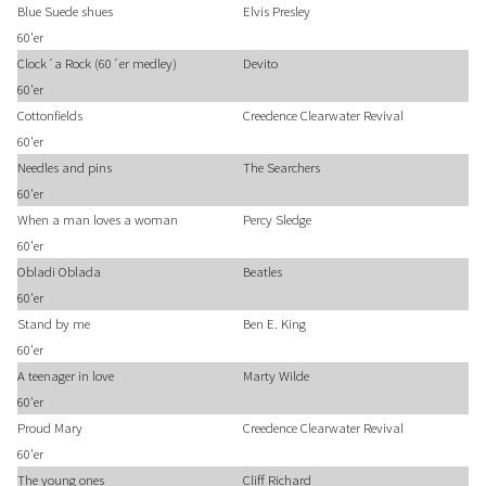
Blue Suede shues
Elvis Presley
60'er
Clock´a Rock (60´er medley)
Devito
60'er
Cottonfields
Creedence Clearwater Revival
60'er
Needles and pins
The Searchers
60'er
When a man loves a woman
Percy Sledge
60'er
Obladi Oblada
Beatles
60'er
Stand by me
Ben E. King
60'er
A teenager in love
Marty Wilde
60'er
Proud Mary
Creedence Clearwater Revival
60'er
The young ones
Cliff Richard